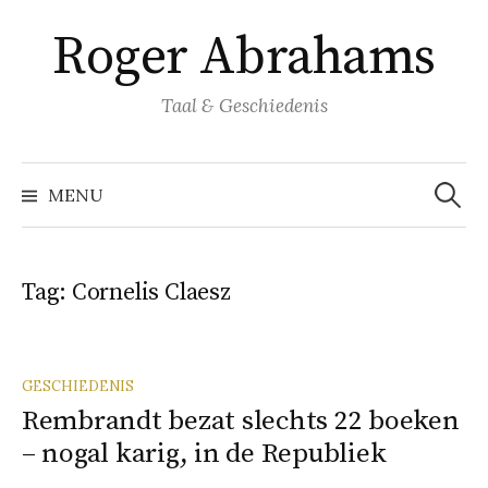
Naar
Roger Abrahams
inhoud
springen
Taal & Geschiedenis
Zoeke
naar:
MENU
Tag:
Cornelis Claesz
GESCHIEDENIS
Rembrandt bezat slechts 22 boeken
– nogal karig, in de Republiek