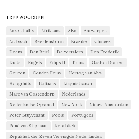
TREFWOORDEN
Aaron Ralby
Afrikaans
Alva
Antwerpen
Arabisch
Beeldenstorm
Brazilië
Chinees
Deens
Den Briel
De vertalers
Don Frederik
Duits
Engels
Filips II
Frans
Gaston Dorren
Geuzen
Gouden Eeuw
Hertog van Alva
Hoogduits
Italiaans
Linguisticator
Marc van Oostendorp
Nederlands
Nederlandse Opstand
New York
Nieuw-Amsterdam
Peter Stuyvesant
Pools
Portugees
René van Stipriaan
Republiek
Republiek der Zeven Verenigde Nederlanden