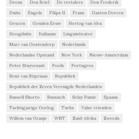
Deens
Den Briel
De vertalers
Don Frederik
Duits
Engels
Filips II
Frans
Gaston Dorren
Geuzen
Gouden Eeuw
Hertog van Alva
Hoogduits
Italiaans
Linguisticator
Marc van Oostendorp
Nederlands
Nederlandse Opstand
New York
Nieuw-Amsterdam
Peter Stuyvesant
Pools
Portugees
René van Stipriaan
Republiek
Republiek der Zeven Verenigde Nederlanden
Russell Shorto
Russisch
Selay Pamir
Spaans
Tachtigjarige Oorlog
Turks
Valse vrienden
Willem van Oranje
WNT
Zuid-Afrika
Zweeds