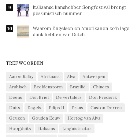
Italiaanse kanshebber Songfestival brengt
pessimistisch nummer
Waarom Engelsen en Amerikanen zo'n lage
dunk hebben van Dutch
TREFWOORDEN
Aaron Ralby
Afrikaans
Alva
Antwerpen
Arabisch
Beeldenstorm
Brazilië
Chinees
Deens
Den Briel
De vertalers
Don Frederik
Duits
Engels
Filips II
Frans
Gaston Dorren
Geuzen
Gouden Eeuw
Hertog van Alva
Hoogduits
Italiaans
Linguisticator