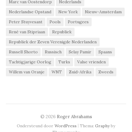
Marc van Oostendorp
Nederlands
Nederlandse Opstand
New York
Nieuw-Amsterdam
Peter Stuyvesant
Pools
Portugees
René van Stipriaan
Republiek
Republiek der Zeven Verenigde Nederlanden
Russell Shorto
Russisch
Selay Pamir
Spaans
Tachtigjarige Oorlog
Turks
Valse vrienden
Willem van Oranje
WNT
Zuid-Afrika
Zweeds
© 2026
Roger Abrahams
|
Ondersteund door
WordPress
Thema:
Graphy
by