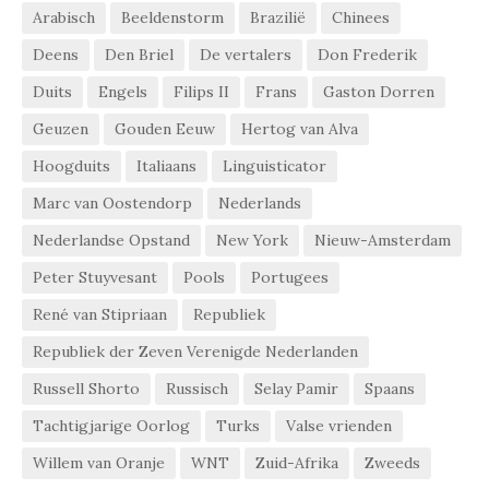
Arabisch
Beeldenstorm
Brazilië
Chinees
Deens
Den Briel
De vertalers
Don Frederik
Duits
Engels
Filips II
Frans
Gaston Dorren
Geuzen
Gouden Eeuw
Hertog van Alva
Hoogduits
Italiaans
Linguisticator
Marc van Oostendorp
Nederlands
Nederlandse Opstand
New York
Nieuw-Amsterdam
Peter Stuyvesant
Pools
Portugees
René van Stipriaan
Republiek
Republiek der Zeven Verenigde Nederlanden
Russell Shorto
Russisch
Selay Pamir
Spaans
Tachtigjarige Oorlog
Turks
Valse vrienden
Willem van Oranje
WNT
Zuid-Afrika
Zweeds