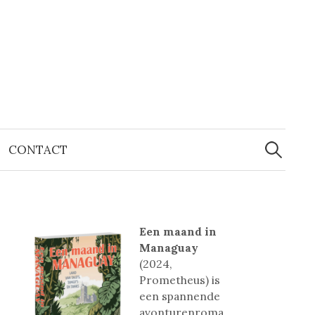
Zoeken
naar:
CONTACT
Een maand in
Managuay
(2024,
Prometheus) is
een spannende
avonturenroma