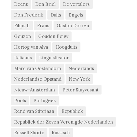
Deens
Den Briel
De vertalers
Don Frederik
Duits
Engels
Filips II
Frans
Gaston Dorren
Geuzen
Gouden Eeuw
Hertog van Alva
Hoogduits
Italiaans
Linguisticator
Marc van Oostendorp
Nederlands
Nederlandse Opstand
New York
Nieuw-Amsterdam
Peter Stuyvesant
Pools
Portugees
René van Stipriaan
Republiek
Republiek der Zeven Verenigde Nederlanden
Russell Shorto
Russisch