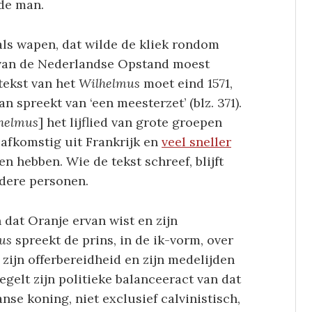
 de man.
als wapen, dat wilde de kliek rondom
r van de Nederlandse Opstand moest
tekst van het
Wilhelmus
moet eind 1571,
n spreekt van ‘een meesterzet’ (blz. 371).
helmus
] het lijflied van grote groepen
 afkomstig uit Frankrijk en
veel sneller
en hebben. Wie de tekst schreef, blijft
dere personen.
n dat Oranje ervan wist en zijn
us
spreekt de prins, in de ik-vorm, over
, zijn offerbereidheid en zijn medelijden
gelt zijn politieke balanceeract van dat
se koning, niet exclusief calvinistisch,