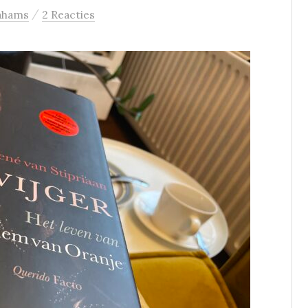
/
ahams
2 Reacties