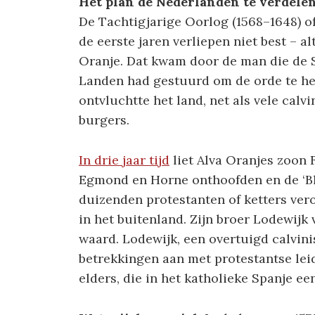
Het plan de Nederlanden te verdele
De Tachtigjarige Oorlog (1568–1648) 
de eerste jaren verliepen niet best – 
Oranje. Dat kwam door de man die de S
Landen had gestuurd om de orde te her
ontvluchtte het land, net als vele cal
burgers.
In drie jaar tijd
liet Alva Oranjes zoon 
Egmond en Horne onthoofden en de ‘Blo
duizenden protestanten of ketters ve
in het buitenland. Zijn broer Lodewijk
waard. Lodewijk, een overtuigd calvini
betrekkingen aan met protestantse leid
elders, die in het katholieke Spanje ee