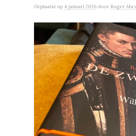
Geplaatst
op
4 januari 2026
door
Roger Abr