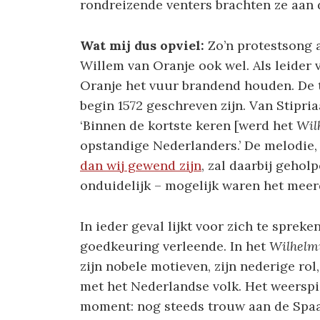
rondreizende venters brachten ze aan
Wat mij dus opviel:
Zo’n protestsong 
Willem van Oranje ook wel. Als leide
Oranje het vuur brandend houden. De 
begin 1572 geschreven zijn. Van Stipriaa
‘Binnen de kortste keren [werd het
Wil
opstandige Nederlanders.’ De melodie,
dan wij gewend zijn
, zal daarbij geholp
onduidelijk – mogelijk waren het meer
In ieder geval lijkt voor zich te spreke
goedkeuring verleende. In het
Wilhelm
zijn nobele motieven, zijn nederige rol
met het Nederlandse volk. Het weerspie
moment: nog steeds trouw aan de Spaan