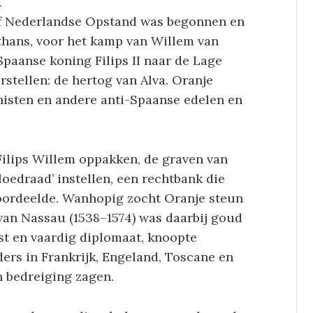
n
of Nederlandse Opstand was begonnen en
althans, voor het kamp van Willem van
paanse koning Filips II naar de Lage
stellen: de hertog van Alva. Oranje
vinisten en andere anti-Spaanse edelen en
Filips Willem oppakken, de graven van
edraad’ instellen, een rechtbank die
roordeelde. Wanhopig zocht Oranje steun
 van Nassau (1538–1574) was daarbij goud
st en vaardig diplomaat, knoopte
ers in Frankrijk, Engeland, Toscane en
n bedreiging zagen.