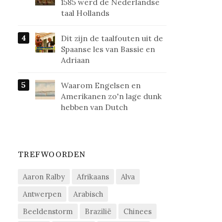
1585 werd de Nederlandse
taal Hollands
Dit zijn de taalfouten uit de
Spaanse les van Bassie en
Adriaan
Waarom Engelsen en
Amerikanen zo'n lage dunk
hebben van Dutch
TREFWOORDEN
Aaron Ralby
Afrikaans
Alva
Antwerpen
Arabisch
Beeldenstorm
Brazilië
Chinees