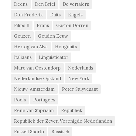
Deens
Den Briel
De vertalers
Don Frederik
Duits
Engels
Filips II
Frans
Gaston Dorren
Geuzen
Gouden Eeuw
Hertog van Alva
Hoogduits
Italiaans
Linguisticator
Marc van Oostendorp
Nederlands
Nederlandse Opstand
New York
Nieuw-Amsterdam
Peter Stuyvesant
Pools
Portugees
René van Stipriaan
Republiek
Republiek der Zeven Verenigde Nederlanden
Russell Shorto
Russisch