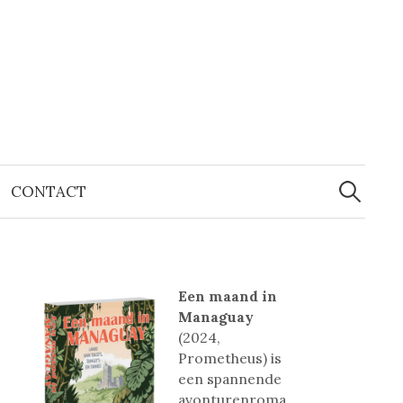
Zoeken
naar:
CONTACT
Een maand in
Managuay
(2024,
Prometheus) is
een spannende
avonturenroma