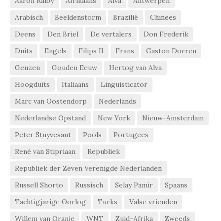
Aaron Ralby
Afrikaans
Alva
Antwerpen
Arabisch
Beeldenstorm
Brazilië
Chinees
Deens
Den Briel
De vertalers
Don Frederik
Duits
Engels
Filips II
Frans
Gaston Dorren
Geuzen
Gouden Eeuw
Hertog van Alva
Hoogduits
Italiaans
Linguisticator
Marc van Oostendorp
Nederlands
Nederlandse Opstand
New York
Nieuw-Amsterdam
Peter Stuyvesant
Pools
Portugees
René van Stipriaan
Republiek
Republiek der Zeven Verenigde Nederlanden
Russell Shorto
Russisch
Selay Pamir
Spaans
Tachtigjarige Oorlog
Turks
Valse vrienden
Willem van Oranje
WNT
Zuid-Afrika
Zweeds