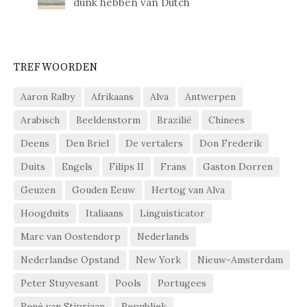
dunk hebben van Dutch
TREFWOORDEN
Aaron Ralby
Afrikaans
Alva
Antwerpen
Arabisch
Beeldenstorm
Brazilië
Chinees
Deens
Den Briel
De vertalers
Don Frederik
Duits
Engels
Filips II
Frans
Gaston Dorren
Geuzen
Gouden Eeuw
Hertog van Alva
Hoogduits
Italiaans
Linguisticator
Marc van Oostendorp
Nederlands
Nederlandse Opstand
New York
Nieuw-Amsterdam
Peter Stuyvesant
Pools
Portugees
René van Stipriaan
Republiek