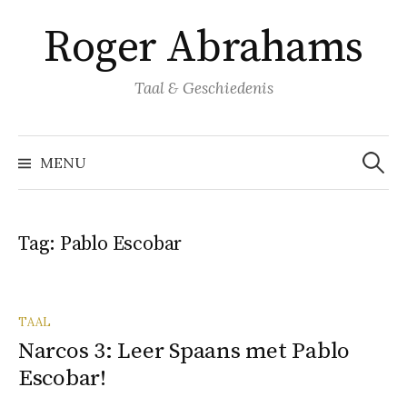
Naar
Roger Abrahams
inhoud
springen
Taal & Geschiedenis
Zoeke
naar:
MENU
Tag:
Pablo Escobar
TAAL
Narcos 3: Leer Spaans met Pablo
Escobar!