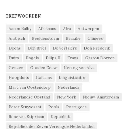
TREFWOORDEN
Aaron Ralby
Afrikaans
Alva
Antwerpen
Arabisch
Beeldenstorm
Brazilië
Chinees
Deens
Den Briel
De vertalers
Don Frederik
Duits
Engels
Filips II
Frans
Gaston Dorren
Geuzen
Gouden Eeuw
Hertog van Alva
Hoogduits
Italiaans
Linguisticator
Marc van Oostendorp
Nederlands
Nederlandse Opstand
New York
Nieuw-Amsterdam
Peter Stuyvesant
Pools
Portugees
René van Stipriaan
Republiek
Republiek der Zeven Verenigde Nederlanden