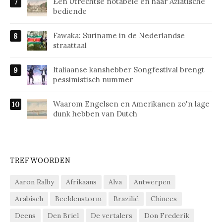
Een Utrechtse notabele en haar Aziatische
bediende
Fawaka: Suriname in de Nederlandse
straattaal
Italiaanse kanshebber Songfestival brengt
pessimistisch nummer
Waarom Engelsen en Amerikanen zo'n lage
dunk hebben van Dutch
TREFWOORDEN
Aaron Ralby
Afrikaans
Alva
Antwerpen
Arabisch
Beeldenstorm
Brazilië
Chinees
Deens
Den Briel
De vertalers
Don Frederik