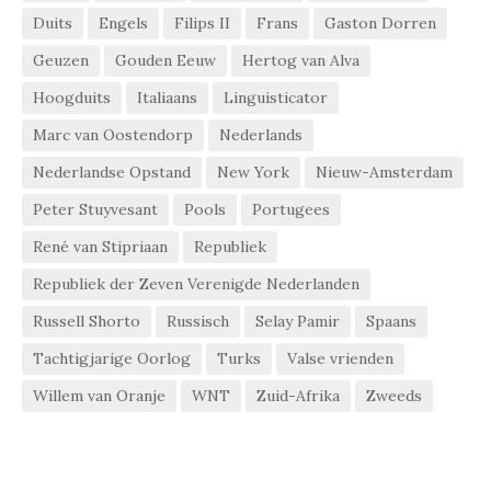
Duits
Engels
Filips II
Frans
Gaston Dorren
Geuzen
Gouden Eeuw
Hertog van Alva
Hoogduits
Italiaans
Linguisticator
Marc van Oostendorp
Nederlands
Nederlandse Opstand
New York
Nieuw-Amsterdam
Peter Stuyvesant
Pools
Portugees
René van Stipriaan
Republiek
Republiek der Zeven Verenigde Nederlanden
Russell Shorto
Russisch
Selay Pamir
Spaans
Tachtigjarige Oorlog
Turks
Valse vrienden
Willem van Oranje
WNT
Zuid-Afrika
Zweeds