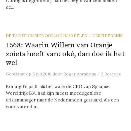
Oorlog is begonnen!’), aan het begin van 1569 bleken
de...
DE TACHTIGJARIGE OORLOG IN 80 DELEN
GESCHIEDENIS
/
1568: Waarin Willem van Oranje
zoiets heeft van: oké, dan doe ik het
wel
/
Geplaatst
op
5 juli 2016
door
Roger Abrahams
2 Reacties
Koning Filips II, als het ware de CEO van Spaanse
Wereldrijk B.V., had zijn meest meedogenloze
crisismanager naar de Nederlanden gestuurd. Als een
voortvarend n...