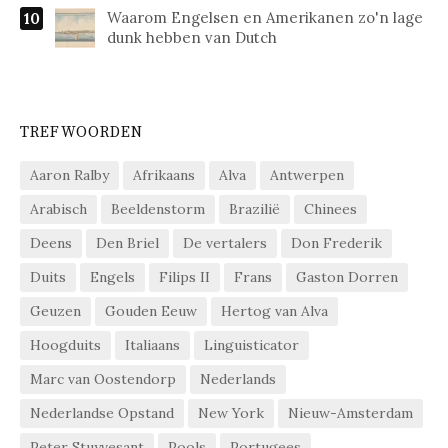
Waarom Engelsen en Amerikanen zo'n lage
dunk hebben van Dutch
TREFWOORDEN
Aaron Ralby
Afrikaans
Alva
Antwerpen
Arabisch
Beeldenstorm
Brazilië
Chinees
Deens
Den Briel
De vertalers
Don Frederik
Duits
Engels
Filips II
Frans
Gaston Dorren
Geuzen
Gouden Eeuw
Hertog van Alva
Hoogduits
Italiaans
Linguisticator
Marc van Oostendorp
Nederlands
Nederlandse Opstand
New York
Nieuw-Amsterdam
Peter Stuyvesant
Pools
Portugees