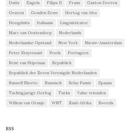
Duits
Engels
Filips II
Frans
Gaston Dorren
Geuzen
Gouden Eeuw
Hertog van Alva
Hoogduits
Italiaans
Linguisticator
Marc van Oostendorp
Nederlands
Nederlandse Opstand
New York
Nieuw-Amsterdam
Peter Stuyvesant
Pools
Portugees
René van Stipriaan
Republiek
Republiek der Zeven Verenigde Nederlanden
Russell Shorto
Russisch
Selay Pamir
Spaans
Tachtigjarige Oorlog
Turks
Valse vrienden
Willem van Oranje
WNT
Zuid-Afrika
Zweeds
RSS