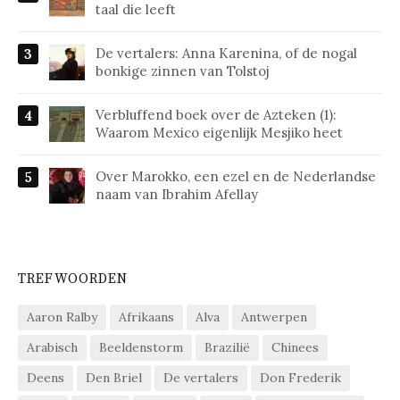
taal die leeft
De vertalers: Anna Karenina, of de nogal
bonkige zinnen van Tolstoj
Verbluffend boek over de Azteken (1):
Waarom Mexico eigenlijk Mesjiko heet
Over Marokko, een ezel en de Nederlandse
naam van Ibrahim Afellay
TREFWOORDEN
Aaron Ralby
Afrikaans
Alva
Antwerpen
Arabisch
Beeldenstorm
Brazilië
Chinees
Deens
Den Briel
De vertalers
Don Frederik