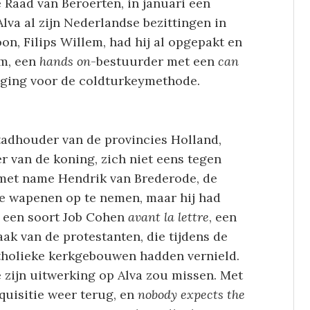
e Raad van Beroerten, in januari een
Alva al zijn Nederlandse bezittingen in
on, Filips Willem, had hij al opgepakt en
om, een
hands on
-bestuurder met een
can
t ging voor de coldturkeymethode.
stadhouder van de provincies Holland,
r van de koning, zich niet eens tegen
– met name Hendrik van Brederode, de
e wapenen op te nemen, maar hij had
s een soort Job Cohen
avant la lettre
, een
ak van de protestanten, die tijdens de
tholieke kerkgebouwen hadden vernield.
e zijn uitwerking op Alva zou missen. Met
quisitie weer terug, en
nobody expects the