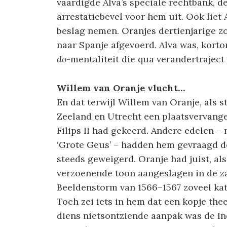
vaardigde Alva’s speciale rechtbank, d
arrestatiebevel voor hem uit. Ook liet
beslag nemen. Oranjes dertienjarige zo
naar Spanje afgevoerd. Alva was, kort
do
-mentaliteit die qua verandertrajec
Willem van Oranje vlucht…
En dat terwijl Willem van Oranje, als 
Zeeland en Utrecht een plaatsvervange
Filips II had gekeerd. Andere edelen 
‘Grote Geus’ – hadden hem gevraagd d
steeds geweigerd. Oranje had juist, al
verzoenende toon aangeslagen in de za
Beeldenstorm van 1566–1567 zoveel ka
Toch zei iets in hem dat een kopje the
diens nietsontziende aanpak was de In