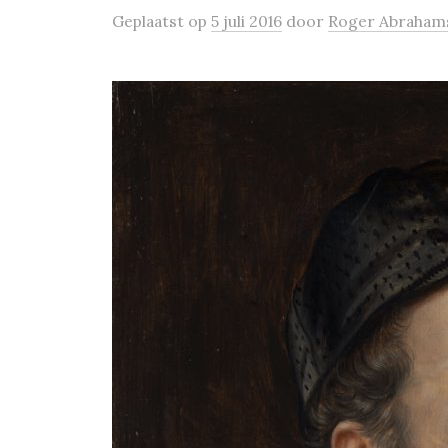
Geplaatst
op
5 juli 2016
door
Roger Abraham