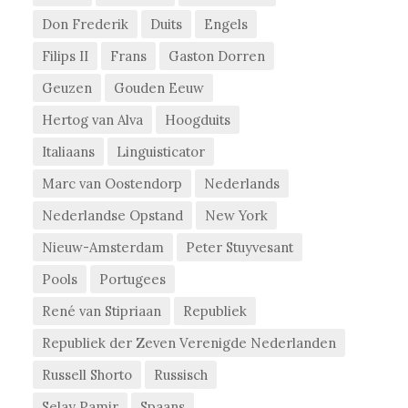
Don Frederik
Duits
Engels
Filips II
Frans
Gaston Dorren
Geuzen
Gouden Eeuw
Hertog van Alva
Hoogduits
Italiaans
Linguisticator
Marc van Oostendorp
Nederlands
Nederlandse Opstand
New York
Nieuw-Amsterdam
Peter Stuyvesant
Pools
Portugees
René van Stipriaan
Republiek
Republiek der Zeven Verenigde Nederlanden
Russell Shorto
Russisch
Selay Pamir
Spaans