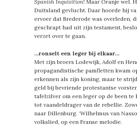
Spanish Inquisition!
Maar Oranje wel. Hi
Duitsland gevlucht. Daar hoorde hij va
ervoer dat Brederode was overleden, d
geschrapt had uit zijn testament, beslo
verzet over te gaan.
…ronselt een leger bij elkaar…
Met zijn broers Lodewijk, Adolf en He
propagandistische pamfletten kwam op 
erkennen als zijn koning, maar te strij
geld bij bevriende protestantse vorsten
tafelzilver om een leger op de been te
tot vaandeldrager van de rebellie. Zo
naar Dillenburg. ‘Wilhelmus van Nass
volkslied, op een Franse melodie.