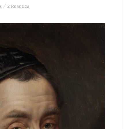
/
s
2 Reacties