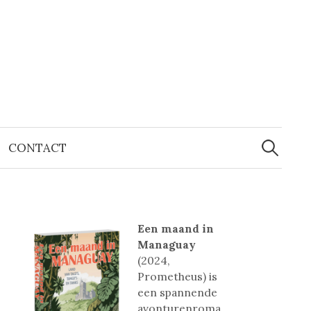
Zoeken
naar:
CONTACT
Een maand in
Managuay
(2024,
Prometheus) is
een spannende
avonturenroma