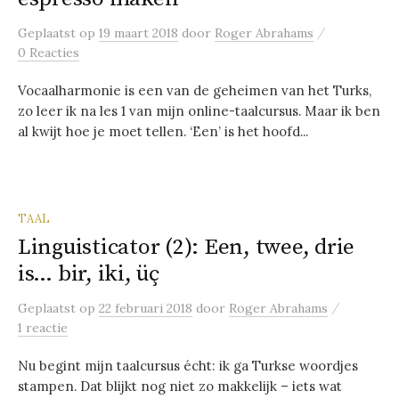
/
Geplaatst
op
19 maart 2018
door
Roger Abrahams
0 Reacties
Vocaalharmonie is een van de geheimen van het Turks,
zo leer ik na les 1 van mijn online-taalcursus. Maar ik ben
al kwijt hoe je moet tellen. ‘Een’ is het hoofd...
TAAL
Linguisticator (2): Een, twee, drie
is… bir, iki, üç
/
Geplaatst
op
22 februari 2018
door
Roger Abrahams
1 reactie
Nu begint mijn taalcursus écht: ik ga Turkse woordjes
stampen. Dat blijkt nog niet zo makkelijk – iets wat