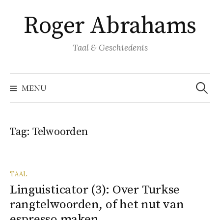
Naar
Roger Abrahams
inhoud
springen
Taal & Geschiedenis
Zoeke
naar:
MENU
Tag:
Telwoorden
TAAL
Linguisticator (3): Over Turkse
rangtelwoorden, of het nut van
espresso maken