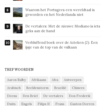
Waarom het Portugees een wereldtaal is
geworden en het Nederlands niet
De vertalers: Met de nieuwe Modiano is iets
geks aan de hand
Verbluffend boek over de Azteken (2): Een
ijsje van de top van de vulkaan
TREFWOORDEN
Aaron Ralby
Afrikaans
Alva
Antwerpen
Arabisch
Beeldenstorm
Brazilië
Chinees
Deens
Den Briel
De vertalers
Don Frederik
Duits
Engels
Filips II
Frans
Gaston Dorren