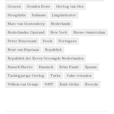
Geuzen
Gouden Eeuw
Hertog van Alva
Hoogduits
Italiaans
Linguisticator
Marc van Oostendorp
Nederlands
Nederlandse Opstand
New York
Nieuw-Amsterdam
Peter Stuyvesant
Pools
Portugees
René van Stipriaan
Republiek
Republiek der Zeven Verenigde Nederlanden
Russell Shorto
Russisch
Selay Pamir
Spaans
Tachtigjarige Oorlog
Turks
Valse vrienden
Willem van Oranje
WNT
Zuid-Afrika
Zweeds