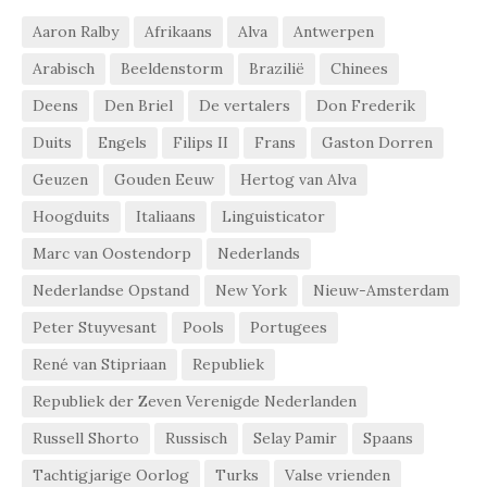
Aaron Ralby
Afrikaans
Alva
Antwerpen
Arabisch
Beeldenstorm
Brazilië
Chinees
Deens
Den Briel
De vertalers
Don Frederik
Duits
Engels
Filips II
Frans
Gaston Dorren
Geuzen
Gouden Eeuw
Hertog van Alva
Hoogduits
Italiaans
Linguisticator
Marc van Oostendorp
Nederlands
Nederlandse Opstand
New York
Nieuw-Amsterdam
Peter Stuyvesant
Pools
Portugees
René van Stipriaan
Republiek
Republiek der Zeven Verenigde Nederlanden
Russell Shorto
Russisch
Selay Pamir
Spaans
Tachtigjarige Oorlog
Turks
Valse vrienden