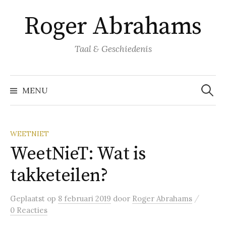
Naar
Roger Abrahams
inhoud
springen
Taal & Geschiedenis
Zoeke
naar:
MENU
WEETNIET
WeetNieT: Wat is
takketeilen?
/
Geplaatst
op
8 februari 2019
door
Roger Abrahams
0 Reacties