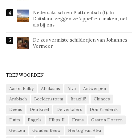
Nedersaksisch en Plattdeutsch (1): In
Duitsland zeggen ze ‘appel’ en ‘maken’, net
als bij ons
De zes vermiste schilderijen van Johannes
Vermeer
TREFWOORDEN
Aaron Ralby
Afrikaans
Alva
Antwerpen
Arabisch
Beeldenstorm
Brazilië
Chinees
Deens
Den Briel
De vertalers
Don Frederik
Duits
Engels
Filips II
Frans
Gaston Dorren
Geuzen
Gouden Eeuw
Hertog van Alva