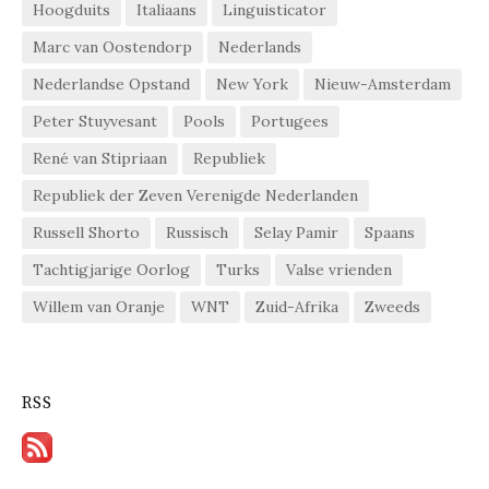
Hoogduits
Italiaans
Linguisticator
Marc van Oostendorp
Nederlands
Nederlandse Opstand
New York
Nieuw-Amsterdam
Peter Stuyvesant
Pools
Portugees
René van Stipriaan
Republiek
Republiek der Zeven Verenigde Nederlanden
Russell Shorto
Russisch
Selay Pamir
Spaans
Tachtigjarige Oorlog
Turks
Valse vrienden
Willem van Oranje
WNT
Zuid-Afrika
Zweeds
RSS