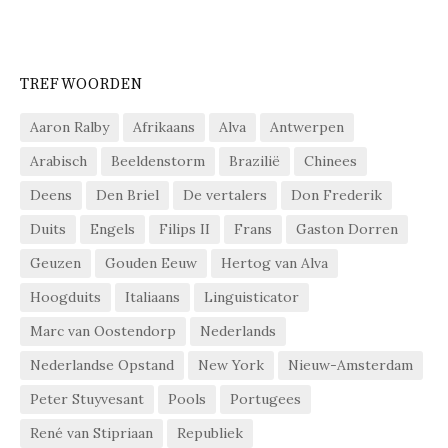
TREFWOORDEN
Aaron Ralby
Afrikaans
Alva
Antwerpen
Arabisch
Beeldenstorm
Brazilië
Chinees
Deens
Den Briel
De vertalers
Don Frederik
Duits
Engels
Filips II
Frans
Gaston Dorren
Geuzen
Gouden Eeuw
Hertog van Alva
Hoogduits
Italiaans
Linguisticator
Marc van Oostendorp
Nederlands
Nederlandse Opstand
New York
Nieuw-Amsterdam
Peter Stuyvesant
Pools
Portugees
René van Stipriaan
Republiek