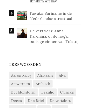
Ibrahim Afellay
Fawaka: Suriname in de
Nederlandse straattaal
De vertalers: Anna
Karenina, of de nogal
bonkige zinnen van Tolstoj
TREFWOORDEN
Aaron Ralby
Afrikaans
Alva
Antwerpen
Arabisch
Beeldenstorm
Brazilië
Chinees
Deens
Den Briel
De vertalers