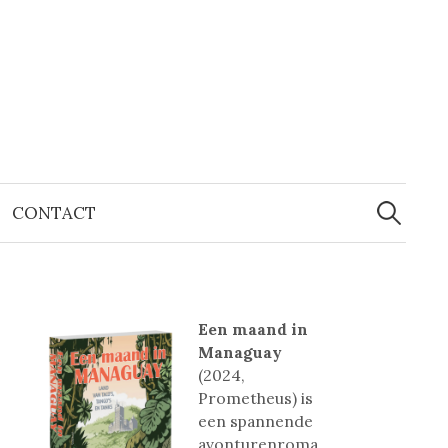
Zoeken
naar:
CONTACT
Een maand in
Managuay
(2024,
Prometheus) is
een spannende
avonturenroma