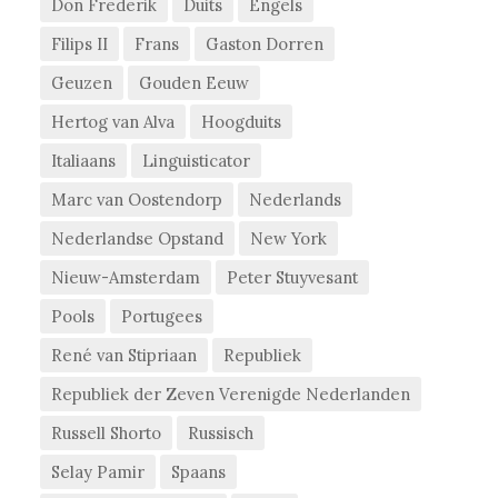
Don Frederik
Duits
Engels
Filips II
Frans
Gaston Dorren
Geuzen
Gouden Eeuw
Hertog van Alva
Hoogduits
Italiaans
Linguisticator
Marc van Oostendorp
Nederlands
Nederlandse Opstand
New York
Nieuw-Amsterdam
Peter Stuyvesant
Pools
Portugees
René van Stipriaan
Republiek
Republiek der Zeven Verenigde Nederlanden
Russell Shorto
Russisch
Selay Pamir
Spaans