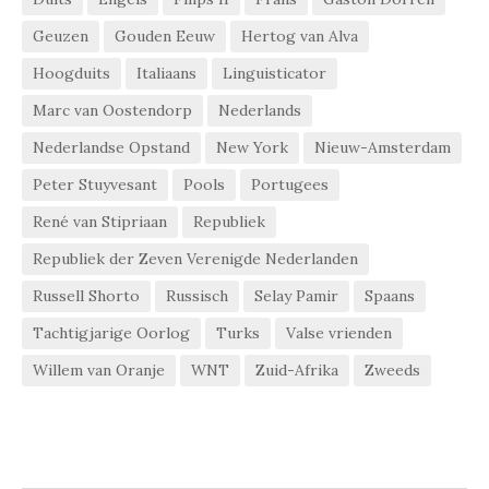
Geuzen
Gouden Eeuw
Hertog van Alva
Hoogduits
Italiaans
Linguisticator
Marc van Oostendorp
Nederlands
Nederlandse Opstand
New York
Nieuw-Amsterdam
Peter Stuyvesant
Pools
Portugees
René van Stipriaan
Republiek
Republiek der Zeven Verenigde Nederlanden
Russell Shorto
Russisch
Selay Pamir
Spaans
Tachtigjarige Oorlog
Turks
Valse vrienden
Willem van Oranje
WNT
Zuid-Afrika
Zweeds