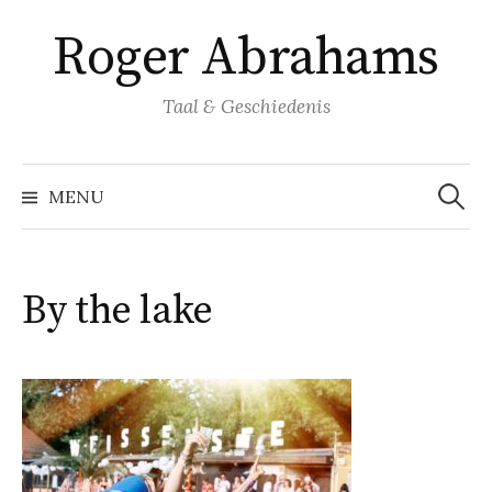
Naar
Roger Abrahams
inhoud
springen
Taal & Geschiedenis
Zoeke
naar:
MENU
By the lake