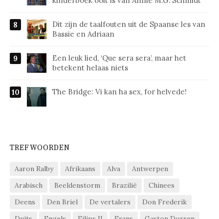
kinderboek ooit is van Annie M.G. Schmidt
Dit zijn de taalfouten uit de Spaanse les van
Bassie en Adriaan
Een leuk lied, ‘Que sera sera’, maar het
betekent helaas niets
The Bridge: Vi kan ha sex, for helvede!
TREFWOORDEN
Aaron Ralby
Afrikaans
Alva
Antwerpen
Arabisch
Beeldenstorm
Brazilië
Chinees
Deens
Den Briel
De vertalers
Don Frederik
Duits
Engels
Filips II
Frans
Gaston Dorren