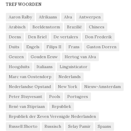
TREFWOORDEN
Aaron Ralby
Afrikaans
Alva
Antwerpen
Arabisch
Beeldenstorm
Brazilië
Chinees
Deens
Den Briel
De vertalers
Don Frederik
Duits
Engels
Filips II
Frans
Gaston Dorren
Geuzen
Gouden Eeuw
Hertog van Alva
Hoogduits
Italiaans
Linguisticator
Marc van Oostendorp
Nederlands
Nederlandse Opstand
New York
Nieuw-Amsterdam
Peter Stuyvesant
Pools
Portugees
René van Stipriaan
Republiek
Republiek der Zeven Verenigde Nederlanden
Russell Shorto
Russisch
Selay Pamir
Spaans