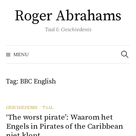
Naar
Roger Abrahams
inhoud
springen
Taal & Geschiedenis
Zoeke
naar:
MENU
Tag:
BBC English
GESCHIEDENIS
TAAL
/
‘The worst pirate’: Waarom het
Engels in Pirates of the Caribbean
niet klopt