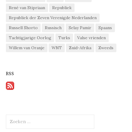
René van Stipriaan
Republiek
Republiek der Zeven Verenigde Nederlanden
Russell Shorto
Russisch
Selay Pamir
Spaans
Tachtigjarige Oorlog
Turks
Valse vrienden
Willem van Oranje
WNT
Zuid-Afrika
Zweeds
RSS
Zoeken
naar: