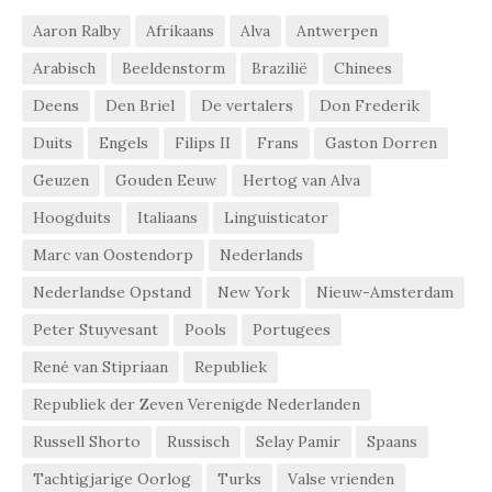
Aaron Ralby
Afrikaans
Alva
Antwerpen
Arabisch
Beeldenstorm
Brazilië
Chinees
Deens
Den Briel
De vertalers
Don Frederik
Duits
Engels
Filips II
Frans
Gaston Dorren
Geuzen
Gouden Eeuw
Hertog van Alva
Hoogduits
Italiaans
Linguisticator
Marc van Oostendorp
Nederlands
Nederlandse Opstand
New York
Nieuw-Amsterdam
Peter Stuyvesant
Pools
Portugees
René van Stipriaan
Republiek
Republiek der Zeven Verenigde Nederlanden
Russell Shorto
Russisch
Selay Pamir
Spaans
Tachtigjarige Oorlog
Turks
Valse vrienden