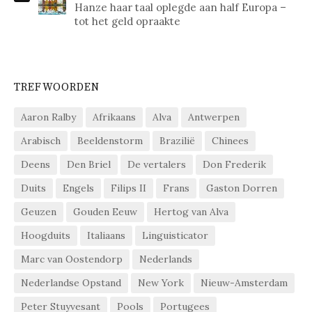
Hanze haar taal oplegde aan half Europa –
tot het geld opraakte
TREFWOORDEN
Aaron Ralby
Afrikaans
Alva
Antwerpen
Arabisch
Beeldenstorm
Brazilië
Chinees
Deens
Den Briel
De vertalers
Don Frederik
Duits
Engels
Filips II
Frans
Gaston Dorren
Geuzen
Gouden Eeuw
Hertog van Alva
Hoogduits
Italiaans
Linguisticator
Marc van Oostendorp
Nederlands
Nederlandse Opstand
New York
Nieuw-Amsterdam
Peter Stuyvesant
Pools
Portugees