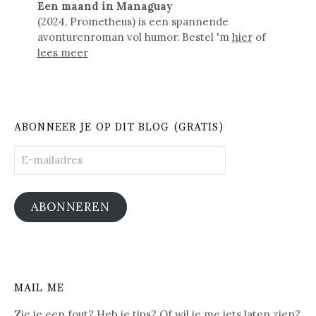
Een maand in Managuay
(2024, Prometheus) is een spannende
avonturenroman vol humor. Bestel 'm
hier
of
lees meer
ABONNEER JE OP DIT BLOG (GRATIS)
E-
mailadres
ABONNEREN
MAIL ME
Zie je een fout? Heb je tips? Of wil je me iets laten zien?