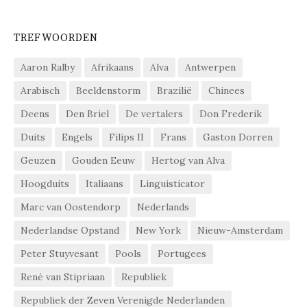
TREFWOORDEN
Aaron Ralby
Afrikaans
Alva
Antwerpen
Arabisch
Beeldenstorm
Brazilië
Chinees
Deens
Den Briel
De vertalers
Don Frederik
Duits
Engels
Filips II
Frans
Gaston Dorren
Geuzen
Gouden Eeuw
Hertog van Alva
Hoogduits
Italiaans
Linguisticator
Marc van Oostendorp
Nederlands
Nederlandse Opstand
New York
Nieuw-Amsterdam
Peter Stuyvesant
Pools
Portugees
René van Stipriaan
Republiek
Republiek der Zeven Verenigde Nederlanden