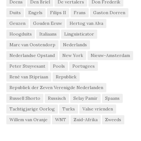
Deens
Den Briel
De vertalers
Don Frederik
Duits
Engels
Filips II
Frans
Gaston Dorren
Geuzen
Gouden Eeuw
Hertog van Alva
Hoogduits
Italiaans
Linguisticator
Marc van Oostendorp
Nederlands
Nederlandse Opstand
New York
Nieuw-Amsterdam
Peter Stuyvesant
Pools
Portugees
René van Stipriaan
Republiek
Republiek der Zeven Verenigde Nederlanden
Russell Shorto
Russisch
Selay Pamir
Spaans
Tachtigjarige Oorlog
Turks
Valse vrienden
Willem van Oranje
WNT
Zuid-Afrika
Zweeds