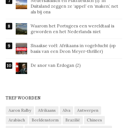
Nedersaksisch en Plattdeutsch (1): In
Duitsland zeggen ze ‘appel’ en ‘maken’, net
als bij ons
Waarom het Portugees een wereldtaal is
geworden en het Nederlands niet
Snaakse voël: Afrikaans in vogelvlucht (op
basis van een Deon Meyer-thriller)
De snor van Erdogan (2)
TREFWOORDEN
Aaron Ralby
Afrikaans
Alva
Antwerpen
Arabisch
Beeldenstorm
Brazilië
Chinees