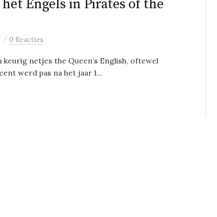
het Engels in Pirates of the
/
s
0 Reacties
n keurig netjes the Queen’s English, oftewel
ent werd pas na het jaar 1...