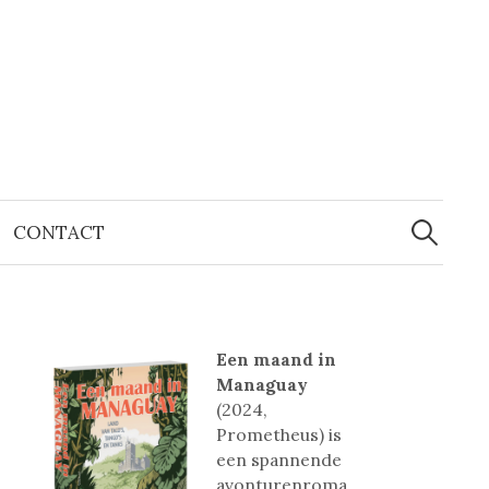
Zoeken
naar:
CONTACT
Een maand in
Managuay
(2024,
Prometheus) is
een spannende
avonturenroma