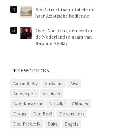
Een Utrechtse notabele en
haar Aziatische bediende
Over Marokko, een ezel en
de Nederlandse naam van
Ibrahim Afellay
TREFWOORDEN
Aaron Ralby
Afrikaans
Alva
Antwerpen
Arabisch
Beeldenstorm
Brazilië
Chinees
Deens
Den Briel
De vertalers
Don Frederik
Duits
Engels