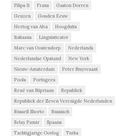
Filips II
Frans
Gaston Dorren
Geuzen
Gouden Eeuw
Hertog van Alva
Hoogduits
Italiaans
Linguisticator
Marc van Oostendorp
Nederlands
Nederlandse Opstand
New York
Nieuw-Amsterdam
Peter Stuyvesant
Pools
Portugees
René van Stipriaan
Republiek
Republiek der Zeven Verenigde Nederlanden
Russell Shorto
Russisch
Selay Pamir
Spaans
Tachtigjarige Oorlog
Turks