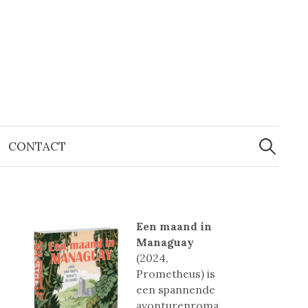
Zoeken
naar:
CONTACT
Een maand in
Managuay
(2024,
Prometheus) is
een spannende
avonturenroma