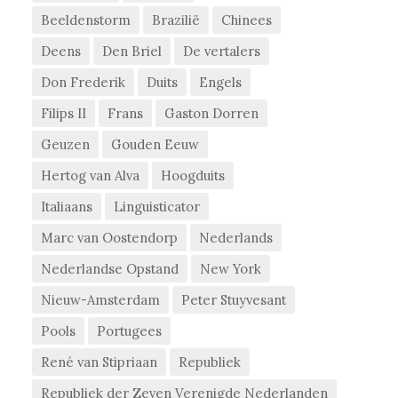
Beeldenstorm
Brazilië
Chinees
Deens
Den Briel
De vertalers
Don Frederik
Duits
Engels
Filips II
Frans
Gaston Dorren
Geuzen
Gouden Eeuw
Hertog van Alva
Hoogduits
Italiaans
Linguisticator
Marc van Oostendorp
Nederlands
Nederlandse Opstand
New York
Nieuw-Amsterdam
Peter Stuyvesant
Pools
Portugees
René van Stipriaan
Republiek
Republiek der Zeven Verenigde Nederlanden