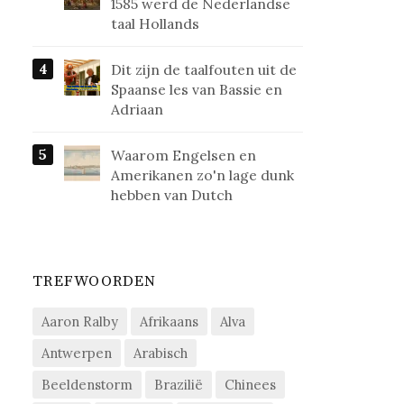
1585 werd de Nederlandse
taal Hollands
Dit zijn de taalfouten uit de
Spaanse les van Bassie en
Adriaan
Waarom Engelsen en
Amerikanen zo'n lage dunk
hebben van Dutch
TREFWOORDEN
Aaron Ralby
Afrikaans
Alva
Antwerpen
Arabisch
Beeldenstorm
Brazilië
Chinees