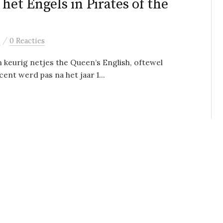
het Engels in Pirates of the
/
s
0 Reacties
n keurig netjes the Queen’s English, oftewel
ent werd pas na het jaar 1...