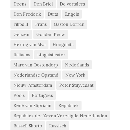
Deens
Den Briel
De vertalers
Don Frederik
Duits
Engels
Filips II
Frans
Gaston Dorren
Geuzen
Gouden Eeuw
Hertog van Alva
Hoogduits
Italiaans
Linguisticator
Marc van Oostendorp
Nederlands
Nederlandse Opstand
New York
Nieuw-Amsterdam
Peter Stuyvesant
Pools
Portugees
René van Stipriaan
Republiek
Republiek der Zeven Verenigde Nederlanden
Russell Shorto
Russisch