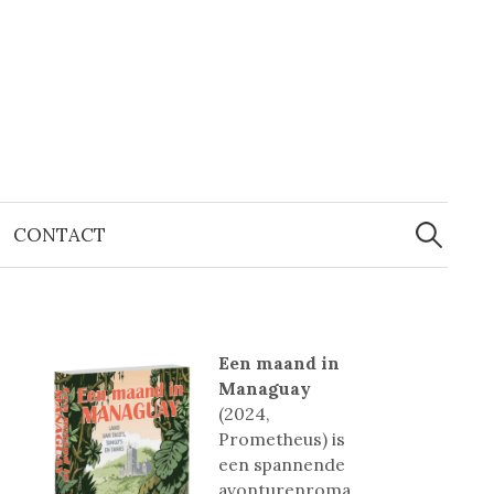
Zoeken
naar:
CONTACT
Een maand in
Managuay
(2024,
Prometheus) is
een spannende
avonturenroma