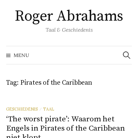
Naar
Roger Abrahams
inhoud
springen
Taal & Geschiedenis
Zoeke
naar:
MENU
Tag:
Pirates of the Caribbean
GESCHIEDENIS
TAAL
/
‘The worst pirate’: Waarom het
Engels in Pirates of the Caribbean
niet klopt