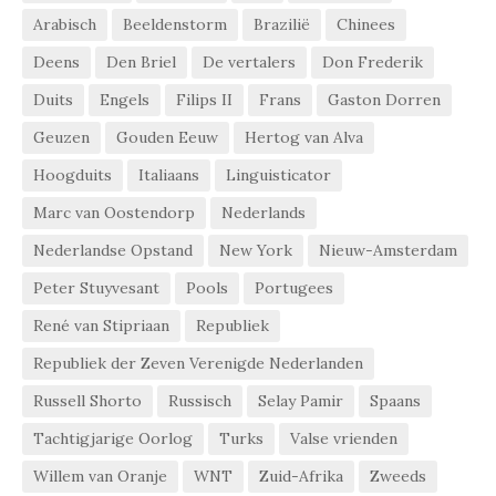
Arabisch
Beeldenstorm
Brazilië
Chinees
Deens
Den Briel
De vertalers
Don Frederik
Duits
Engels
Filips II
Frans
Gaston Dorren
Geuzen
Gouden Eeuw
Hertog van Alva
Hoogduits
Italiaans
Linguisticator
Marc van Oostendorp
Nederlands
Nederlandse Opstand
New York
Nieuw-Amsterdam
Peter Stuyvesant
Pools
Portugees
René van Stipriaan
Republiek
Republiek der Zeven Verenigde Nederlanden
Russell Shorto
Russisch
Selay Pamir
Spaans
Tachtigjarige Oorlog
Turks
Valse vrienden
Willem van Oranje
WNT
Zuid-Afrika
Zweeds