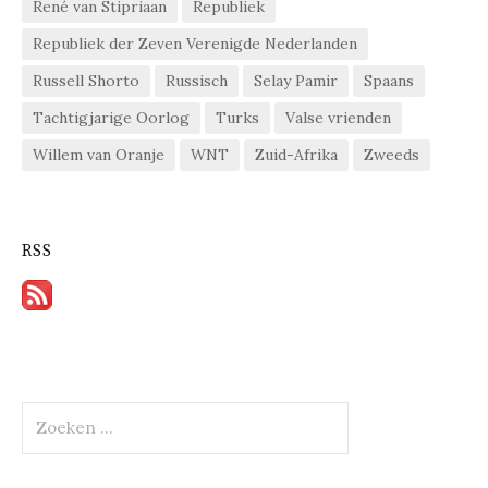
René van Stipriaan
Republiek
Republiek der Zeven Verenigde Nederlanden
Russell Shorto
Russisch
Selay Pamir
Spaans
Tachtigjarige Oorlog
Turks
Valse vrienden
Willem van Oranje
WNT
Zuid-Afrika
Zweeds
RSS
Zoeken
naar: