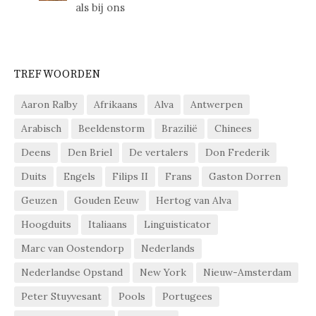
als bij ons
TREFWOORDEN
Aaron Ralby
Afrikaans
Alva
Antwerpen
Arabisch
Beeldenstorm
Brazilië
Chinees
Deens
Den Briel
De vertalers
Don Frederik
Duits
Engels
Filips II
Frans
Gaston Dorren
Geuzen
Gouden Eeuw
Hertog van Alva
Hoogduits
Italiaans
Linguisticator
Marc van Oostendorp
Nederlands
Nederlandse Opstand
New York
Nieuw-Amsterdam
Peter Stuyvesant
Pools
Portugees