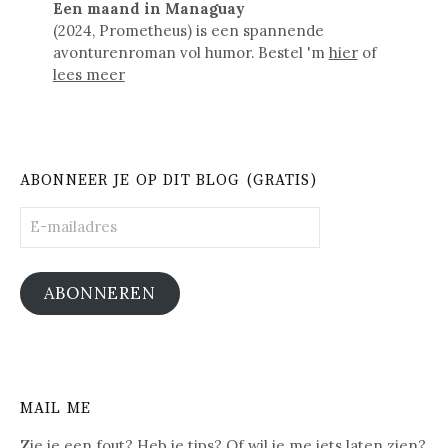
Een maand in Managuay
(2024, Prometheus) is een spannende
avonturenroman vol humor. Bestel 'm
hier
of
lees meer
ABONNEER JE OP DIT BLOG (GRATIS)
E-
mailadres
ABONNEREN
MAIL ME
Zie je een fout? Heb je tips? Of wil je me iets laten zien?