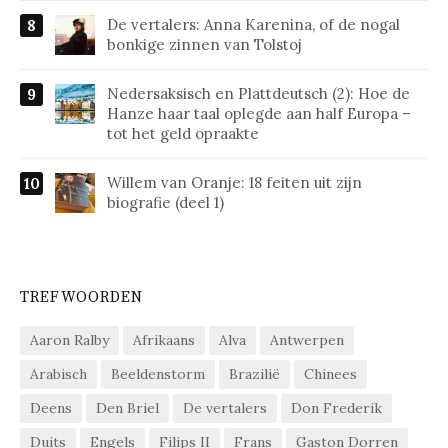
De vertalers: Anna Karenina, of de nogal
bonkige zinnen van Tolstoj
Nedersaksisch en Plattdeutsch (2): Hoe de
Hanze haar taal oplegde aan half Europa –
tot het geld opraakte
Willem van Oranje: 18 feiten uit zijn
biografie (deel 1)
TREFWOORDEN
Aaron Ralby
Afrikaans
Alva
Antwerpen
Arabisch
Beeldenstorm
Brazilië
Chinees
Deens
Den Briel
De vertalers
Don Frederik
Duits
Engels
Filips II
Frans
Gaston Dorren