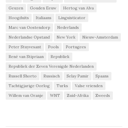
Geuzen
Gouden Eeuw
Hertog van Alva
Hoogduits
Italiaans
Linguisticator
Marc van Oostendorp
Nederlands
Nederlandse Opstand
New York
Nieuw-Amsterdam
Peter Stuyvesant
Pools
Portugees
René van Stipriaan
Republiek
Republiek der Zeven Verenigde Nederlanden
Russell Shorto
Russisch
Selay Pamir
Spaans
Tachtigjarige Oorlog
Turks
Valse vrienden
Willem van Oranje
WNT
Zuid-Afrika
Zweeds