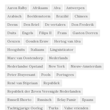
Aaron Ralby
Afrikaans
Alva
Antwerpen
Arabisch
Beeldenstorm
Brazilië
Chinees
Deens
Den Briel
De vertalers
Don Frederik
Duits
Engels
Filips II
Frans
Gaston Dorren
Geuzen
Gouden Eeuw
Hertog van Alva
Hoogduits
Italiaans
Linguisticator
Marc van Oostendorp
Nederlands
Nederlandse Opstand
New York
Nieuw-Amsterdam
Peter Stuyvesant
Pools
Portugees
René van Stipriaan
Republiek
Republiek der Zeven Verenigde Nederlanden
Russell Shorto
Russisch
Selay Pamir
Spaans
Tachtigjarige Oorlog
Turks
Valse vrienden