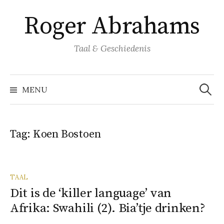
Naar
Roger Abrahams
inhoud
springen
Taal & Geschiedenis
Zoeke
naar:
MENU
Tag:
Koen Bostoen
TAAL
Dit is de ‘killer language’ van
Afrika: Swahili (2). Bia’tje drinken?