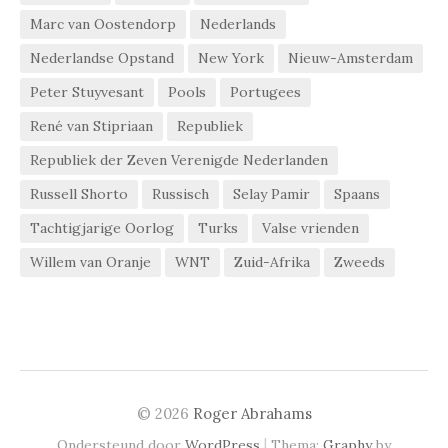
Marc van Oostendorp
Nederlands
Nederlandse Opstand
New York
Nieuw-Amsterdam
Peter Stuyvesant
Pools
Portugees
René van Stipriaan
Republiek
Republiek der Zeven Verenigde Nederlanden
Russell Shorto
Russisch
Selay Pamir
Spaans
Tachtigjarige Oorlog
Turks
Valse vrienden
Willem van Oranje
WNT
Zuid-Afrika
Zweeds
© 2026
Roger Abrahams
|
Ondersteund door
WordPress
Thema:
Graphy
by