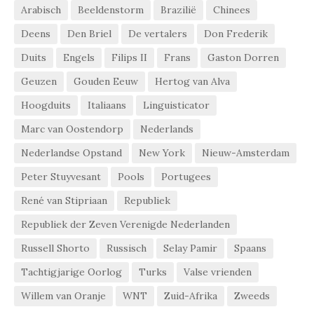
Arabisch
Beeldenstorm
Brazilië
Chinees
Deens
Den Briel
De vertalers
Don Frederik
Duits
Engels
Filips II
Frans
Gaston Dorren
Geuzen
Gouden Eeuw
Hertog van Alva
Hoogduits
Italiaans
Linguisticator
Marc van Oostendorp
Nederlands
Nederlandse Opstand
New York
Nieuw-Amsterdam
Peter Stuyvesant
Pools
Portugees
René van Stipriaan
Republiek
Republiek der Zeven Verenigde Nederlanden
Russell Shorto
Russisch
Selay Pamir
Spaans
Tachtigjarige Oorlog
Turks
Valse vrienden
Willem van Oranje
WNT
Zuid-Afrika
Zweeds