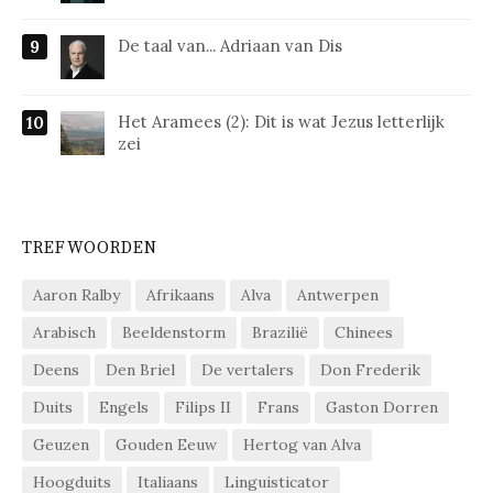
De taal van... Adriaan van Dis
Het Aramees (2): Dit is wat Jezus letterlijk
zei
TREFWOORDEN
Aaron Ralby
Afrikaans
Alva
Antwerpen
Arabisch
Beeldenstorm
Brazilië
Chinees
Deens
Den Briel
De vertalers
Don Frederik
Duits
Engels
Filips II
Frans
Gaston Dorren
Geuzen
Gouden Eeuw
Hertog van Alva
Hoogduits
Italiaans
Linguisticator